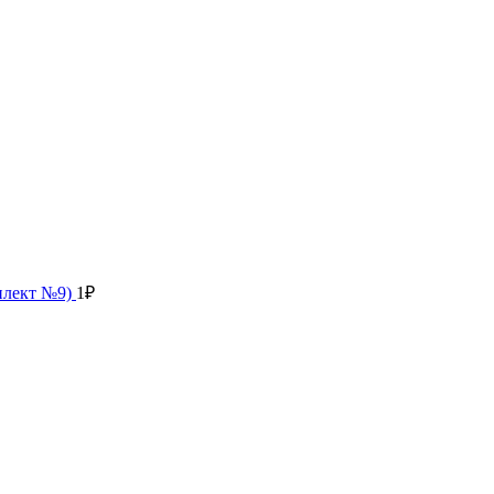
мплект №9)
1
₽