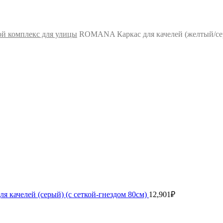
ой комплекс для улицы
ROMANA Каркас для качелей (желтый/серы
 качелей (серый) (с сеткой-гнездом 80см)
12,901
₽