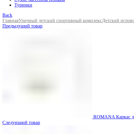
Турники
Back
Главная
Уличный детский спортивный комплекс
Детский игров
Предыдущий товар
ROMANA Каркас для
Следующий товар