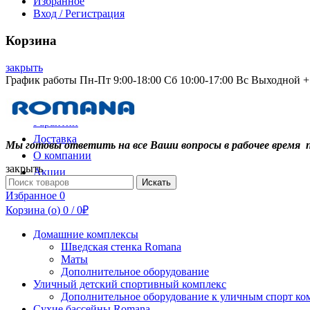
Избранное
Вход / Регистрация
Корзина
закрыть
График работы Пн-Пт 9:00-18:00 Сб 10:00-17:00 Вс Выходной +7
Контакты
Гарантии
Доставка
Мы готовы ответить на все Ваши вопросы в рабочее время 
О компании
закрыть
Акции
Search
Искать
for:
Избранное
0
Корзина (
o
)
0
/
0
₽
Домашние комплексы
Шведская стенка Romana
Маты
Дополнительное оборудование
Уличный детский спортивный комплекс
Дополнительное оборудование к уличным спорт ко
Сухие бассейны Romana