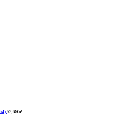
 №4)
52,660
₽