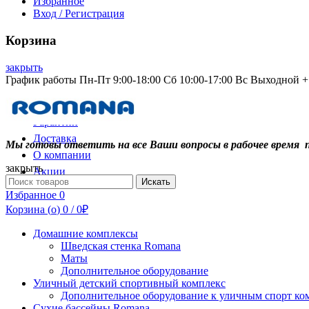
Избранное
Вход / Регистрация
Корзина
закрыть
График работы Пн-Пт 9:00-18:00 Сб 10:00-17:00 Вс Выходной +7
Контакты
Гарантии
Доставка
Мы готовы ответить на все Ваши вопросы в рабочее время 
О компании
закрыть
Акции
Search
Искать
for:
Избранное
0
Корзина (
o
)
0
/
0
₽
Домашние комплексы
Шведская стенка Romana
Маты
Дополнительное оборудование
Уличный детский спортивный комплекс
Дополнительное оборудование к уличным спорт ко
Сухие бассейны Romana