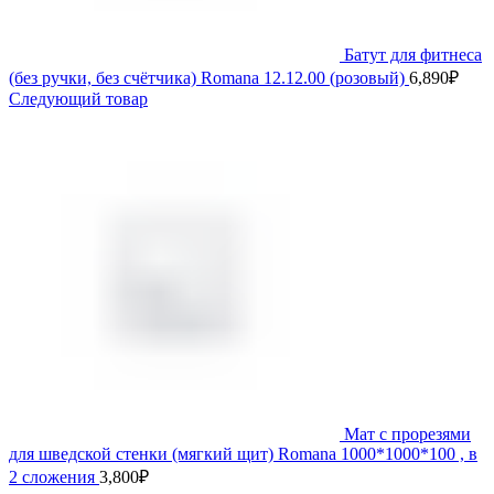
Батут для фитнеса
(без ручки, без счётчика) Romana 12.12.00 (розовый)
6,890
₽
Следующий товар
Мат с прорезями
для шведской стенки (мягкий щит) Romana 1000*1000*100 , в
2 сложения
3,800
₽