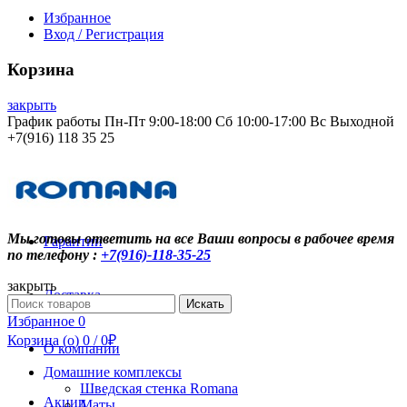
Избранное
Вход / Регистрация
Корзина
закрыть
График работы Пн-Пт 9:00-18:00 Сб 10:00-17:00 Вс Выходной
+7(916) 118 35 25
Контакты
Мы готовы ответить на все Ваши вопросы в рабочее время
Гарантии
по телефону :
+7(916)-118-35-25
закрыть
Доставка
Search
Искать
for:
Избранное
0
Корзина (
o
)
0
/
0
₽
О компании
Домашние комплексы
Шведская стенка Romana
Акции
Маты