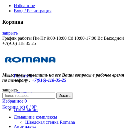
Избранное
Вход / Регистрация
Корзина
закрыть
График работы Пн-Пт 9:00-18:00 Сб 10:00-17:00 Вс Выходной
+7(916) 118 35 25
Контакты
Мы готовы ответить на все Ваши вопросы в рабочее время
Гарантии
по телефону :
+7(916)-118-35-25
закрыть
Доставка
Search
Искать
for:
Избранное
0
Корзина (
o
)
0
/
0
₽
О компании
Домашние комплексы
Шведская стенка Romana
Акции
Маты