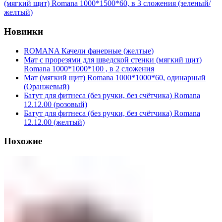
(мягкий щит) Romana 1000*1500*60, в 3 сложения (зеленый/
желтый)
Новинки
ROMANA Качели фанерные (желтые)
Мат с прорезями для шведской стенки (мягкий щит)
Romana 1000*1000*100 , в 2 сложения
Мат (мягкий щит) Romana 1000*1000*60, одинарный
(Оранжевый)
Батут для фитнеса (без ручки, без счётчика) Romana
12.12.00 (розовый)
Батут для фитнеса (без ручки, без счётчика) Romana
12.12.00 (желтый)
Похожие