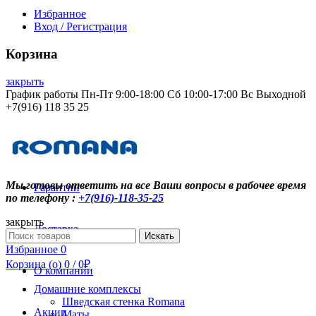
Избранное
Вход / Регистрация
Корзина
закрыть
График работы Пн-Пт 9:00-18:00 Сб 10:00-17:00 Вс Выходной
+7(916) 118 35 25
Контакты
Мы готовы ответить на все Ваши вопросы в рабочее время
Гарантии
по телефону :
+7(916)-118-35-25
закрыть
Доставка
Search
Искать
for:
Избранное
0
Корзина (
o
)
0
/
0
₽
О компании
Домашние комплексы
Шведская стенка Romana
Акции
Маты