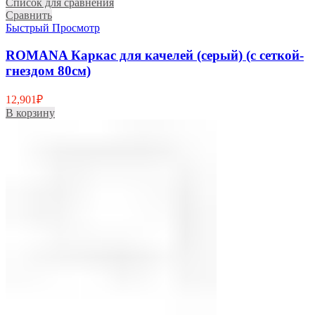
Список для сравнения
Сравнить
Быстрый Просмотр
ROMANA Каркас для качелей (серый) (с сеткой-
гнездом 80см)
12,901
₽
В корзину