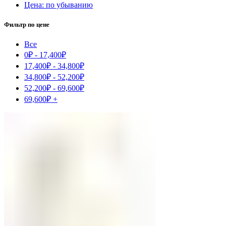
Цена: по убыванию
Фильтр по цене
Все
0
₽
-
17,400
₽
17,400
₽
-
34,800
₽
34,800
₽
-
52,200
₽
52,200
₽
-
69,600
₽
69,600
₽
+