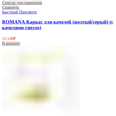
Список для сравнения
Сравнить
Быстрый Просмотр
ROMANA Каркас для качелей (желтый/серый) (с
качелями гнездо)
13,148
₽
В корзину