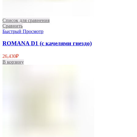
Список для сравнения
Сравнить
Быстрый Просмотр
ROMANA D1 (с качелями гнездо)
26,430
₽
В корзину