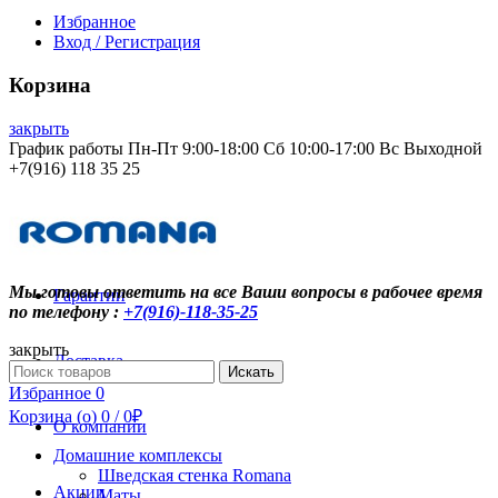
Избранное
Вход / Регистрация
Корзина
закрыть
График работы Пн-Пт 9:00-18:00 Сб 10:00-17:00 Вс Выходной
+7(916) 118 35 25
Контакты
Мы готовы ответить на все Ваши вопросы в рабочее время
Гарантии
по телефону :
+7(916)-118-35-25
закрыть
Доставка
Search
Искать
for:
Избранное
0
Корзина (
o
)
0
/
0
₽
О компании
Домашние комплексы
Шведская стенка Romana
Акции
Маты