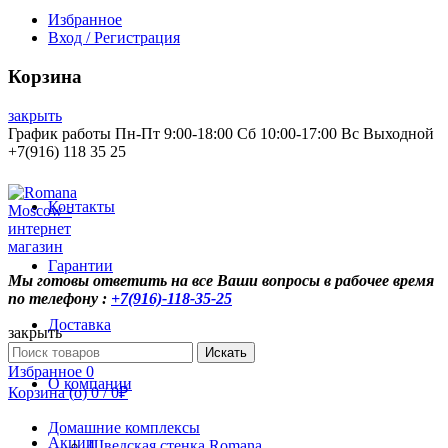
Избранное
Вход / Регистрация
Корзина
закрыть
График работы Пн-Пт 9:00-18:00 Сб 10:00-17:00 Вс Выходной
+7(916) 118 35 25
Контакты
Гарантии
Мы готовы ответить на все Ваши вопросы в рабочее время
по телефону :
+7(916)-118-35-25
Доставка
закрыть
Search
Искать
for:
Избранное
0
О компании
Корзина (
o
)
0
/
0
₽
Домашние комплексы
Акции
Шведская стенка Romana