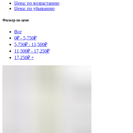
Цена: по возрастанию
Цена: по убыванию
Фильтр по цене
Все
0
₽
-
5,750
₽
5,750
₽
-
11,500
₽
11,500
₽
-
17,250
₽
17,250
₽
+