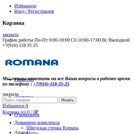
Избранное
Вход / Регистрация
Корзина
закрыть
График работы Пн-Пт 9:00-18:00 Сб 10:00-17:00 Вс Выходной
+7(916) 118 35 25
Контакты
Мы готовы ответить на все Ваши вопросы в рабочее время
Гарантии
по телефону :
+7(916)-118-35-25
закрыть
Доставка
Search
Искать
for:
Избранное
0
Корзина (
o
)
0
/
0
₽
О компании
Домашние комплексы
Шведская стенка Romana
Акции
Маты