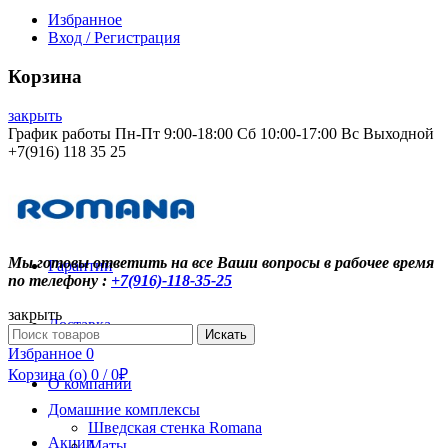
Избранное
Вход / Регистрация
Корзина
закрыть
График работы Пн-Пт 9:00-18:00 Сб 10:00-17:00 Вс Выходной
+7(916) 118 35 25
Контакты
Мы готовы ответить на все Ваши вопросы в рабочее время
Гарантии
по телефону :
+7(916)-118-35-25
закрыть
Доставка
Search
Искать
for:
Избранное
0
Корзина (
o
)
0
/
0
₽
О компании
Домашние комплексы
Шведская стенка Romana
Акции
Маты