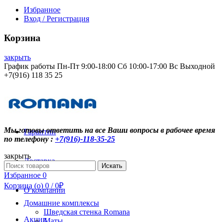
Избранное
Вход / Регистрация
Корзина
закрыть
График работы Пн-Пт 9:00-18:00 Сб 10:00-17:00 Вс Выходной
+7(916) 118 35 25
Контакты
Мы готовы ответить на все Ваши вопросы в рабочее время
Гарантии
по телефону :
+7(916)-118-35-25
закрыть
Доставка
Search
Искать
for:
Избранное
0
Корзина (
o
)
0
/
0
₽
О компании
Домашние комплексы
Шведская стенка Romana
Акции
Маты