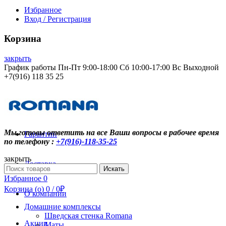
Избранное
Вход / Регистрация
Корзина
закрыть
График работы Пн-Пт 9:00-18:00 Сб 10:00-17:00 Вс Выходной
+7(916) 118 35 25
Контакты
Мы готовы ответить на все Ваши вопросы в рабочее время
Гарантии
по телефону :
+7(916)-118-35-25
закрыть
Доставка
Search
Искать
for:
Избранное
0
Корзина (
o
)
0
/
0
₽
О компании
Домашние комплексы
Шведская стенка Romana
Акции
Маты