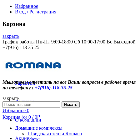
Избранное
Вход / Регистрация
Корзина
закрыть
График работы Пн-Пт 9:00-18:00 Сб 10:00-17:00 Вс Выходной
+7(916) 118 35 25
Контакты
Мы готовы ответить на все Ваши вопросы в рабочее время
Гарантии
по телефону :
+7(916)-118-35-25
закрыть
Доставка
Search
Искать
for:
Избранное
0
Корзина (
o
)
0
/
0
₽
О компании
Домашние комплексы
Шведская стенка Romana
Акции
Маты