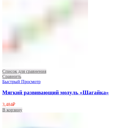
Список для сравнения
Сравнить
Быстрый Просмотр
Мягкий развивающий модуль «Шагайка»
3,484
₽
В корзину