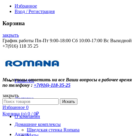
Избранное
Вход / Регистрация
Корзина
закрыть
График работы Пн-Пт 9:00-18:00 Сб 10:00-17:00 Вс Выходной
+7(916) 118 35 25
Контакты
Мы готовы ответить на все Ваши вопросы в рабочее время
Гарантии
по телефону :
+7(916)-118-35-25
закрыть
Доставка
Search
Искать
for:
Избранное
0
Корзина (
o
)
0
/
0
₽
О компании
Домашние комплексы
Шведская стенка Romana
Акции
Маты