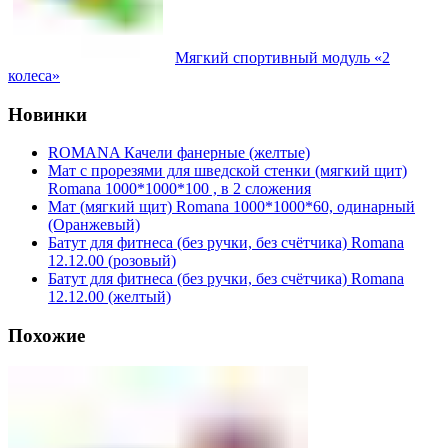
Мягкий спортивный модуль «2
колеса»
Новинки
ROMANA Качели фанерные (желтые)
Мат с прорезями для шведской стенки (мягкий щит)
Romana 1000*1000*100 , в 2 сложения
Мат (мягкий щит) Romana 1000*1000*60, одинарный
(Оранжевый)
Батут для фитнеса (без ручки, без счётчика) Romana
12.12.00 (розовый)
Батут для фитнеса (без ручки, без счётчика) Romana
12.12.00 (желтый)
Похожие