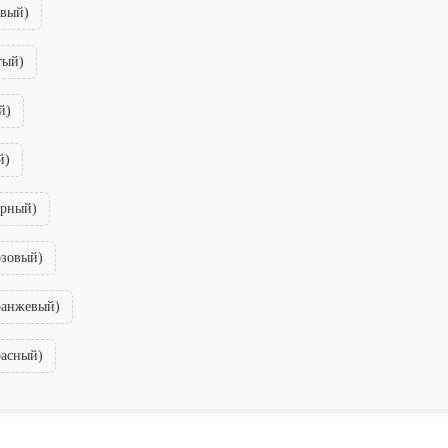
овый)
тый)
й)
й)
ерный)
озовый)
оранжевый)
расный)