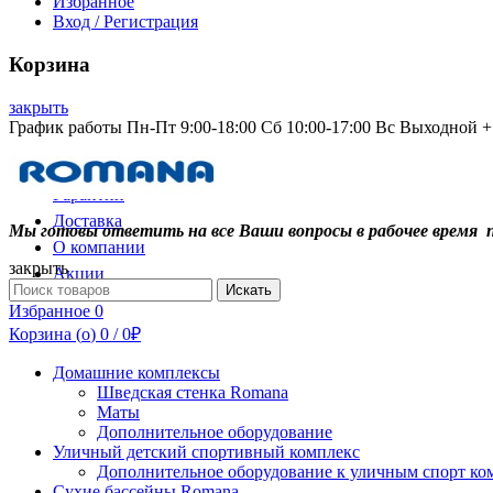
Избранное
Вход / Регистрация
Корзина
закрыть
График работы Пн-Пт 9:00-18:00 Сб 10:00-17:00 Вс Выходной +7
Контакты
Гарантии
Доставка
Мы готовы ответить на все Ваши вопросы в рабочее время 
О компании
закрыть
Акции
Search
Искать
for:
Избранное
0
Корзина (
o
)
0
/
0
₽
Домашние комплексы
Шведская стенка Romana
Маты
Дополнительное оборудование
Уличный детский спортивный комплекс
Дополнительное оборудование к уличным спорт ко
Сухие бассейны Romana