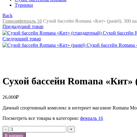
Турники
Back
Главная
февраль 16
Сухой бассейн Romana «Кит» (pastel), 300 ша
Предыдущий товар
Сухой бассейн R
Следующий товар
Сухой бассейн Romana «К
Нажмите, чтобы увеличить
Сухой бассейн Romana «Кит» (p
26,000
₽
Дачный спортивный комплекс в интернет магазине Romana Mo
Посмотреть все товары в категории:
февраль 16
Количество
В корзину