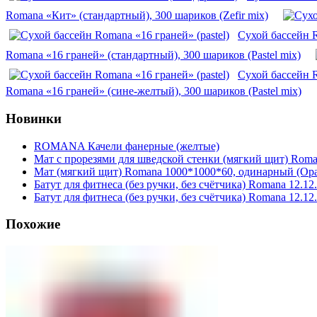
Romana «Кит» (стандартный), 300 шариков (Zefir mix)
Сухой бассейн R
Romana «16 граней» (стандартный), 300 шариков (Pastel mix)
Сухой бассейн R
Romana «16 граней» (сине-желтый), 300 шариков (Pastel mix)
Новинки
ROMANA Качели фанерные (желтые)
Мат с прорезями для шведской стенки (мягкий щит) Roma
Мат (мягкий щит) Romana 1000*1000*60, одинарный (О
Батут для фитнеса (без ручки, без счётчика) Romana 12.12
Батут для фитнеса (без ручки, без счётчика) Romana 12.12
Похожие