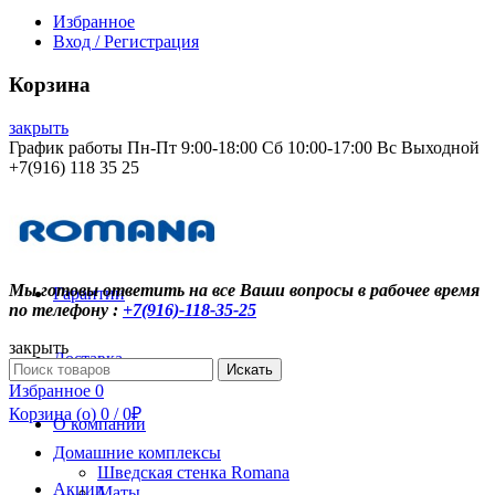
Избранное
Вход / Регистрация
Корзина
закрыть
График работы Пн-Пт 9:00-18:00 Сб 10:00-17:00 Вс Выходной
+7(916) 118 35 25
Контакты
Мы готовы ответить на все Ваши вопросы в рабочее время
Гарантии
по телефону :
+7(916)-118-35-25
закрыть
Доставка
Search
Искать
for:
Избранное
0
Корзина (
o
)
0
/
0
₽
О компании
Домашние комплексы
Шведская стенка Romana
Акции
Маты