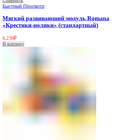
Сравнить
Быстрый Просмотр
Мягкий развивающий модуль Romana
«Крестики-нолики» (стандартный)
6,230
₽
В корзину