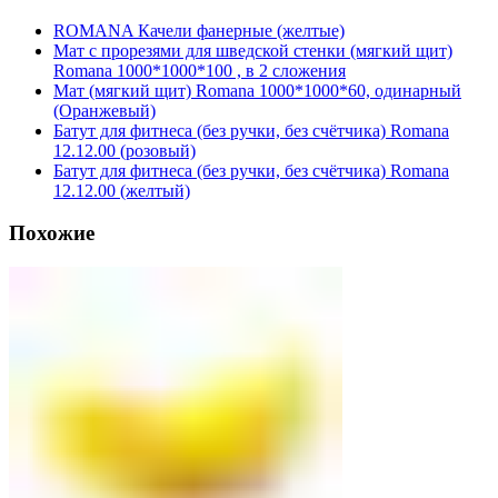
ROMANA Качели фанерные (желтые)
Мат с прорезями для шведской стенки (мягкий щит)
Romana 1000*1000*100 , в 2 сложения
Мат (мягкий щит) Romana 1000*1000*60, одинарный
(Оранжевый)
Батут для фитнеса (без ручки, без счётчика) Romana
12.12.00 (розовый)
Батут для фитнеса (без ручки, без счётчика) Romana
12.12.00 (желтый)
Похожие