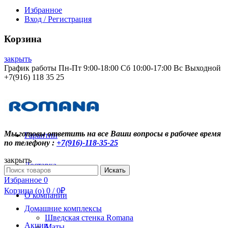
Избранное
Вход / Регистрация
Корзина
закрыть
График работы Пн-Пт 9:00-18:00 Сб 10:00-17:00 Вс Выходной
+7(916) 118 35 25
Контакты
Мы готовы ответить на все Ваши вопросы в рабочее время
Гарантии
по телефону :
+7(916)-118-35-25
закрыть
Доставка
Search
Искать
for:
Избранное
0
Корзина (
o
)
0
/
0
₽
О компании
Домашние комплексы
Шведская стенка Romana
Акции
Маты