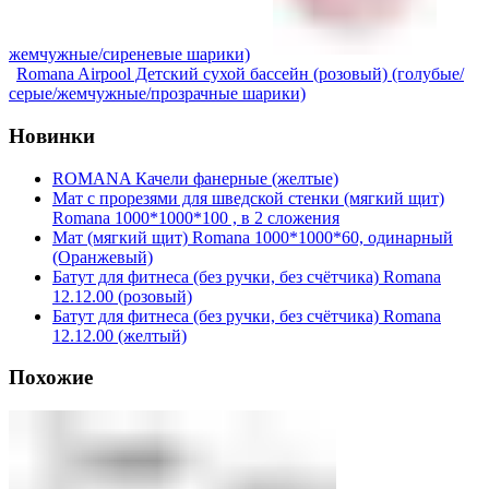
жемчужные/сиреневые шарики)
Romana Airpool Детский сухой бассейн (розовый) (голубые/
серые/жемчужные/прозрачные шарики)
Новинки
ROMANA Качели фанерные (желтые)
Мат с прорезями для шведской стенки (мягкий щит)
Romana 1000*1000*100 , в 2 сложения
Мат (мягкий щит) Romana 1000*1000*60, одинарный
(Оранжевый)
Батут для фитнеса (без ручки, без счётчика) Romana
12.12.00 (розовый)
Батут для фитнеса (без ручки, без счётчика) Romana
12.12.00 (желтый)
Похожие