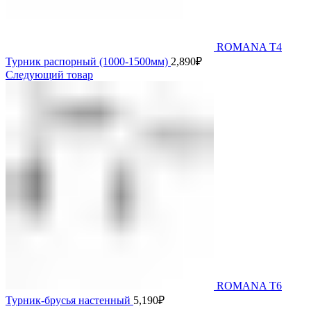
ROMANA T4
Турник распорный (1000-1500мм)
2,890
₽
Следующий товар
ROMANA T6
Турник-брусья настенный
5,190
₽