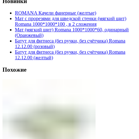
Новинки
ROMANA Качели фанерные (желтые)
Мат с прорезями для шведской стенки (мягкий щит)
Romana 1000*1000*100 , в 2 сложения
Мат (мягкий щит) Romana 1000*1000*60, одинарный
(Оранжевый)
Батут для фитнеса (без ручки, без счётчика) Romana
12.12.00 (розовый)
Батут для фитнеса (без ручки, без счётчика) Romana
12.12.00 (желтый)
Похожие