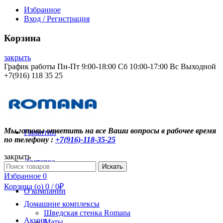
Избранное
Вход / Регистрация
Корзина
закрыть
График работы Пн-Пт 9:00-18:00 Сб 10:00-17:00 Вс Выходной
+7(916) 118 35 25
Контакты
Мы готовы ответить на все Ваши вопросы в рабочее время
Гарантии
по телефону :
+7(916)-118-35-25
закрыть
Доставка
Search
Искать
for:
Избранное
0
Корзина (
o
)
0
/
0
₽
О компании
Домашние комплексы
Шведская стенка Romana
Акции
Маты