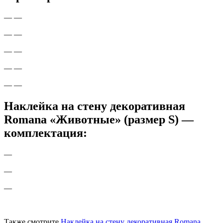
— —
— —
— —
— —
— —
Наклейка на стену декоративная
Romana «Животные» (размер S) —
комплектация:
—
—
—
Также смотрите
Наклейка на стену декоративная Romana