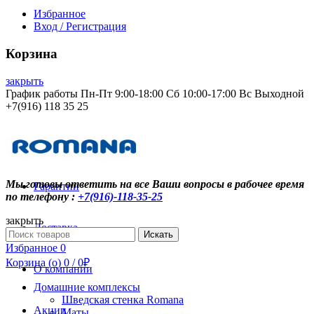
Избранное
Вход / Регистрация
Корзина
закрыть
График работы Пн-Пт 9:00-18:00 Сб 10:00-17:00 Вс Выходной
+7(916) 118 35 25
Контакты
Мы готовы ответить на все Ваши вопросы в рабочее время
Гарантии
по телефону :
+7(916)-118-35-25
закрыть
Доставка
Search
Искать
for:
Избранное
0
Корзина (
o
)
0
/
0
₽
О компании
Домашние комплексы
Шведская стенка Romana
Акции
Маты