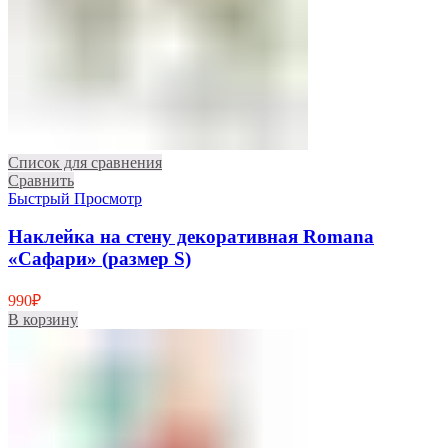
Список для сравнения
Сравнить
Быстрый Просмотр
Наклейка на стену декоративная Romana
«Сафари» (размер S)
990
₽
В корзину