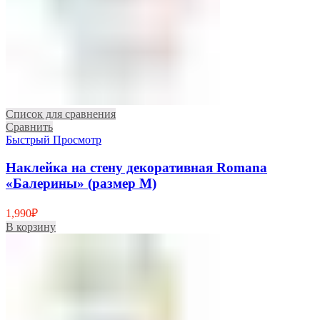
Список для сравнения
Сравнить
Быстрый Просмотр
Наклейка на стену декоративная Romana
«Балерины» (размер M)
1,990
₽
В корзину