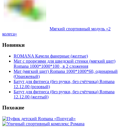
Мягкий спортивный модуль «2
колеса»
Новинки
ROMANA Качели фанерные (желтые)
Мат с прорезями для шведской стенки (мягкий щит)
Romana 1000*1000*100 , в 2 сложения
Мат (мягкий щит) Romana 1000*1000*60, одинарный
(Оранжевый)
Батут для фитнеса (без ручки, без счётчика) Romana
12.12.00 (розовый)
Батут для фитнеса (без ручки, без счётчика) Romana
12.12.00 (желтый)
Похожие