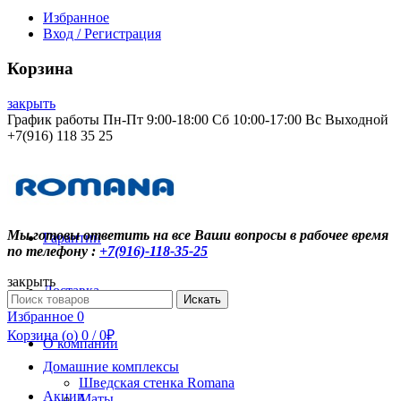
Избранное
Вход / Регистрация
Корзина
закрыть
График работы Пн-Пт 9:00-18:00 Сб 10:00-17:00 Вс Выходной
+7(916) 118 35 25
Контакты
Мы готовы ответить на все Ваши вопросы в рабочее время
Гарантии
по телефону :
+7(916)-118-35-25
закрыть
Доставка
Search
Искать
for:
Избранное
0
Корзина (
o
)
0
/
0
₽
О компании
Домашние комплексы
Шведская стенка Romana
Акции
Маты