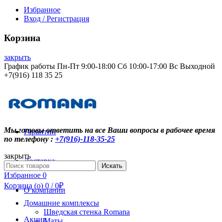
Избранное
Вход / Регистрация
Корзина
закрыть
График работы Пн-Пт 9:00-18:00 Сб 10:00-17:00 Вс Выходной
+7(916) 118 35 25
Контакты
Мы готовы ответить на все Ваши вопросы в рабочее время
Гарантии
по телефону :
+7(916)-118-35-25
закрыть
Доставка
Search
Искать
for:
Избранное
0
Корзина (
o
)
0
/
0
₽
О компании
Домашние комплексы
Шведская стенка Romana
Акции
Маты