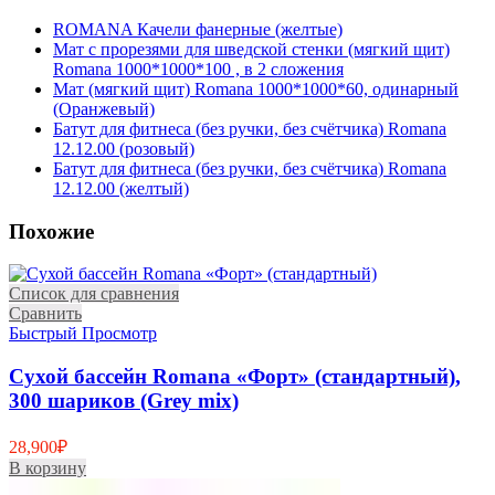
ROMANA Качели фанерные (желтые)
Мат с прорезями для шведской стенки (мягкий щит)
Romana 1000*1000*100 , в 2 сложения
Мат (мягкий щит) Romana 1000*1000*60, одинарный
(Оранжевый)
Батут для фитнеса (без ручки, без счётчика) Romana
12.12.00 (розовый)
Батут для фитнеса (без ручки, без счётчика) Romana
12.12.00 (желтый)
Похожие
Список для сравнения
Сравнить
Быстрый Просмотр
Сухой бассейн Romana «Форт» (стандартный),
300 шариков (Grey mix)
28,900
₽
В корзину