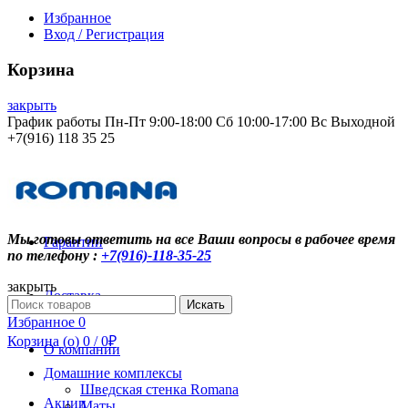
Избранное
Вход / Регистрация
Корзина
закрыть
График работы Пн-Пт 9:00-18:00 Сб 10:00-17:00 Вс Выходной
+7(916) 118 35 25
Контакты
Мы готовы ответить на все Ваши вопросы в рабочее время
Гарантии
по телефону :
+7(916)-118-35-25
закрыть
Доставка
Search
Искать
for:
Избранное
0
Корзина (
o
)
0
/
0
₽
О компании
Домашние комплексы
Шведская стенка Romana
Акции
Маты